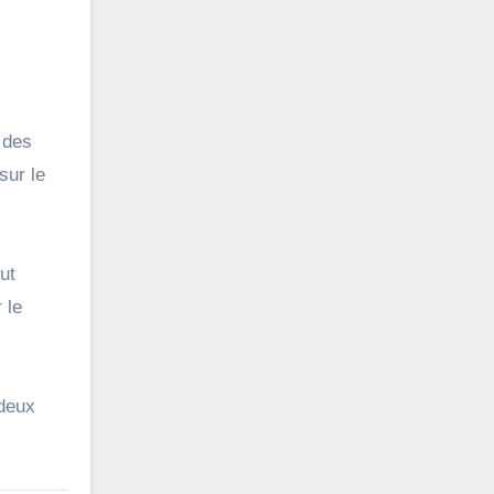
 des
sur le
ut
 le
 deux