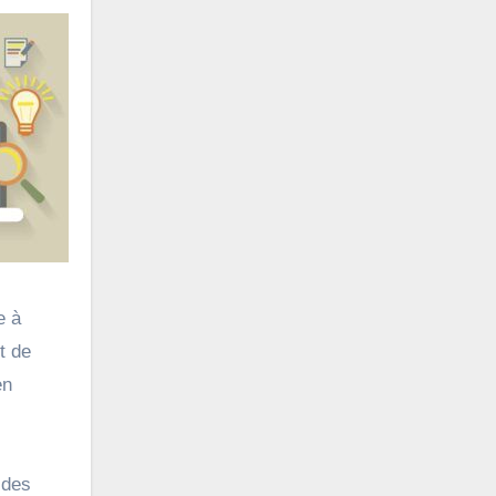
e à
t de
en
 des