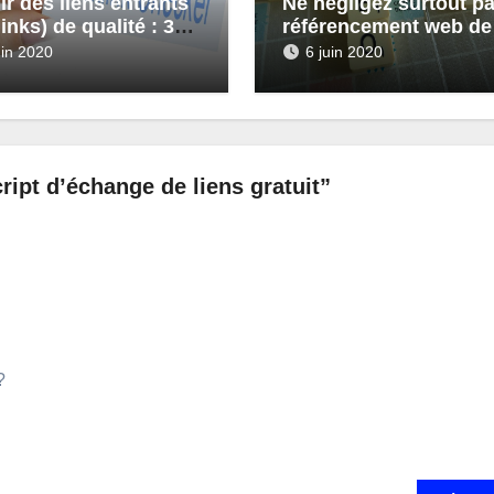
ir des liens entrants
Ne négligez surtout pa
inks) de qualité : 3
référencement web de
es pratiques
sites
uin 2020
6 juin 2020
ipt d’échange de liens gratuit”
?