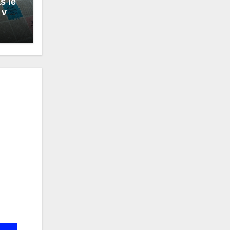
s le
 vos