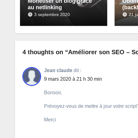
Monétiser un blog grâce
Obten
au netlinking
(backl
astuc
3 septembre 2020
21 j
4 thoughts on “Améliorer son SEO – Scr
Jean claude
dit :
9 mars 2020 à 21 h 30 min
Bonsoir,
Prévoyez-vous de mettre à jour votre script
Merci