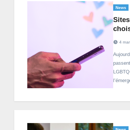
News
Sites
chois
4 mar
Aujourd’hui, les rencontres amoureuses et amicales
passent
LGBTQ+ 
l’émerg
News