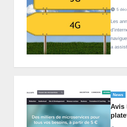
5 déc
Les années 2000 ont été témoins de l’avènement
d’inter
navigue
a assis
News
Avis 
plate