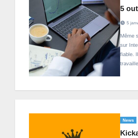
5 ou
5 jan
Même s’il existe plusieurs moyens de gagner de l’argent
sur Int
fiable. 
travail
News
Kicka