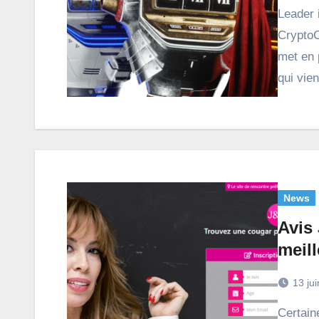
Leader incontesté des casinos dans le Metavers,
CryptoC
met en 
qui vie
News
Avis 
meil
13 ju
Certaines femmes préfèrent être avec un homme plus