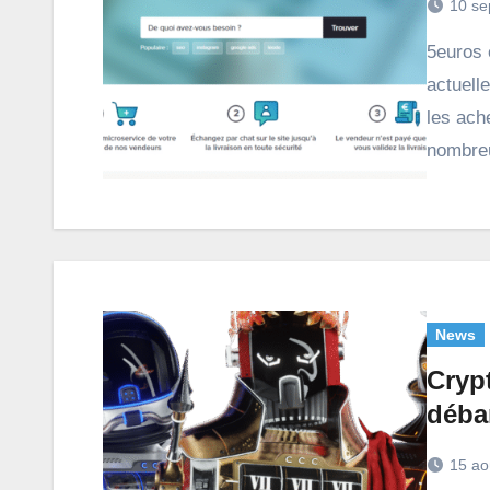
10 se
5euros est la plateforme de freelance francophone n°1
actuell
les ach
nombreu
News
Cryp
déba
15 ao