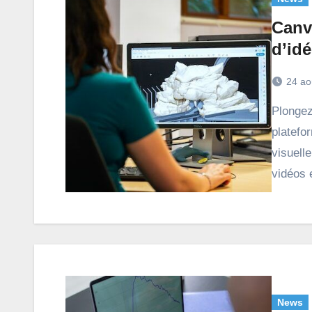
Canv
d’idé
24 ao
Plongez dans l’univers foisonnant de Canva Pro, une
platefo
visuell
vidéos 
News