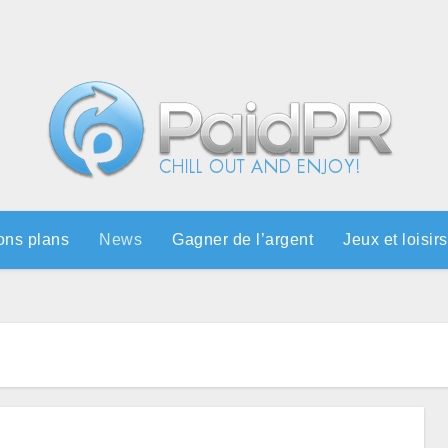
ons plans
News
Gagner de l’argent
Jeux et loisirs