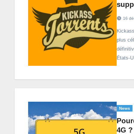
supp
16 dé
Kickass Torrent était l’un des sites de téléchargement les
plus cél
définit
États-
News
Pourq
4G ?