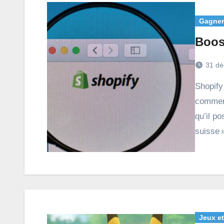
Gagner 
Boost
31 dé
Shopify est l’outil de création et de gestion de sites e-
commerc
qu’il p
suisse 
Jeux et