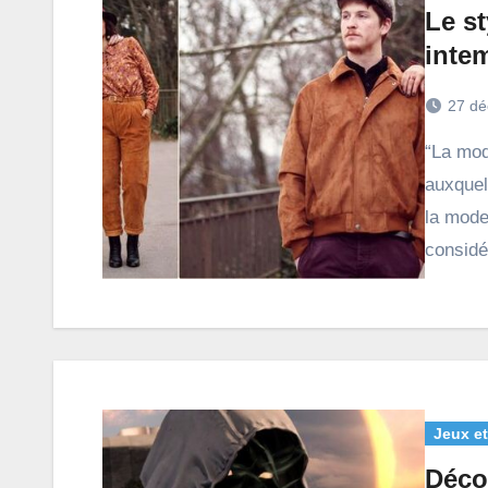
Le st
inte
27 dé
“La mode tire ses inspirations des différentes époques
auxquell
la mode
consid
Jeux et
Déco