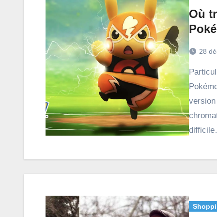
Où t
Poké
28 dé
Particulièrement apprécié des dresseurs de l’univers
Pokémon
version
chromat
difficil
Shoppi