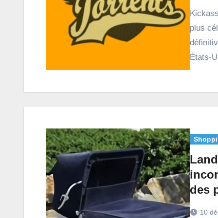
Kickass Torrent était l’un des sites de téléchargement les
plus cél
définit
États-
Shoppi
Land
incon
des 
10 dé