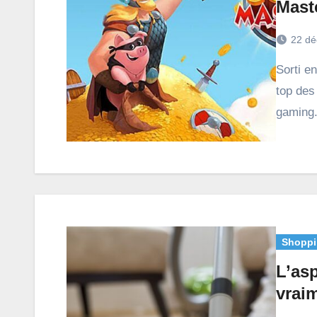
Mast
22 dé
Sorti en 2015, Coin Master a réussi à se hisser dans le
top des
gaming.
Shoppi
L’asp
vrai