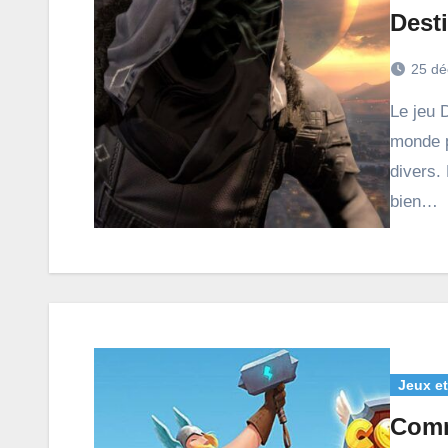
Dest
25 dé
Le jeu Destiny 2 séduit de nombreux joueurs à travers le
monde p
divers.
bien…
Jeux et
Comm