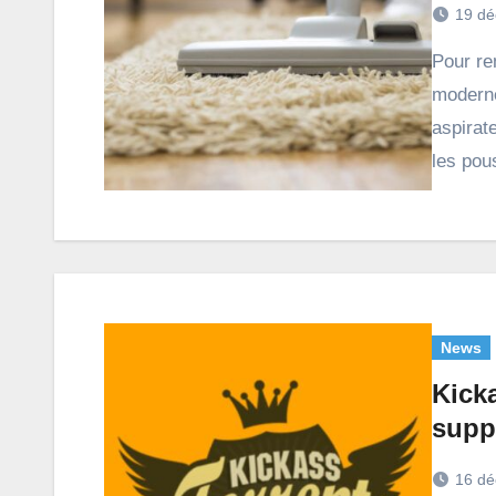
19 dé
Pour remplacer le balai traditionnel, la technologie
moderne
aspirat
les pou
News
Kicka
supp
16 dé