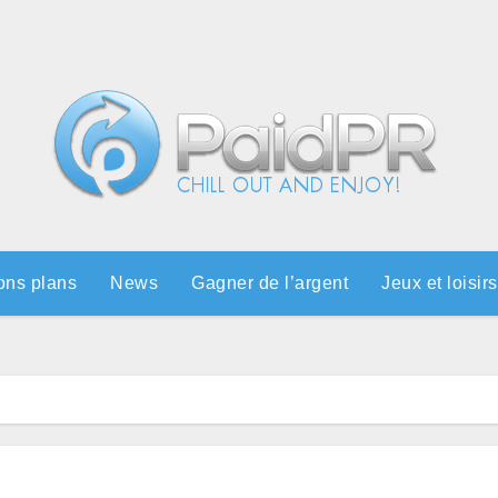
ons plans
News
Gagner de l’argent
Jeux et loisirs