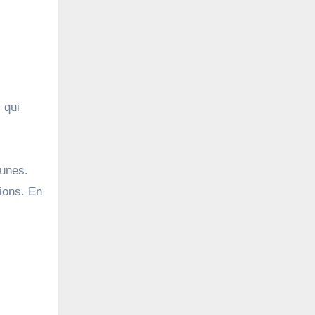
 qui
munes.
tions. En