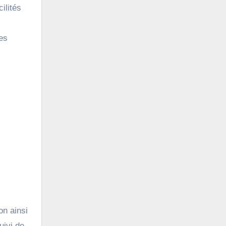
ilités
es
on ainsi
uivi de