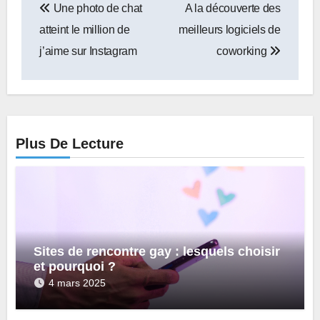
Une photo de chat
A la découverte des
de
atteint le million de
meilleurs logiciels de
l’article
j’aime sur Instagram
coworking
Plus De Lecture
Sites de rencontre gay : lesquels choisir
et pourquoi ?
4 mars 2025