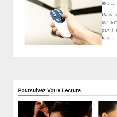
3 avri
Dans la gamme des ventilateurs silencieux disponibles
sur le 
part. Il
fois…
Poursuivez Votre Lecture