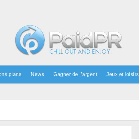
ons plans
News
Gagner de l’argent
Jeux et loisirs