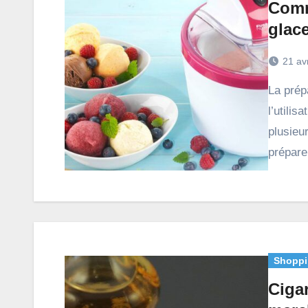
Comm
glace
21 av
La préparation de vos glaces ou sorbets implique
l’utilis
plusieu
prépare
Shoppi
Ciga