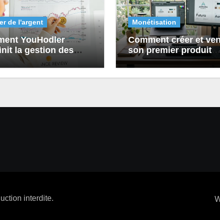
r de l'argent
Monétisation
ent YouHodler
Comment créer et ve
init la gestion des
son premier produit
s en épargne crypto et
numérique avec Canv
 numériques ?
W