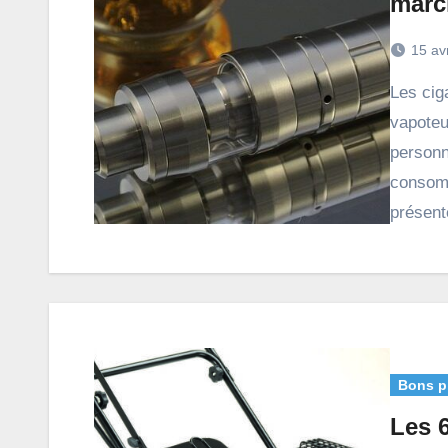
marc
15 av
Les cigarettes électroniques, également appelées
vapoteu
personn
consomm
présent
Bons p
Les 6