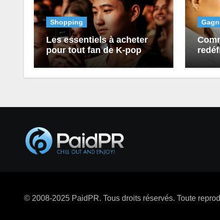
Shopping
Gagne
Les essentiels à acheter
Comm
pour tout fan de K-pop
redéf
actif
prêts