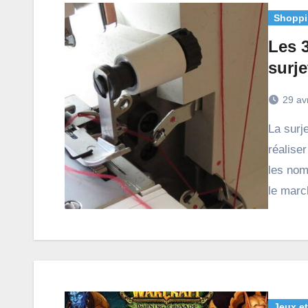
Shoppi
Les 
surj
29 av
La surjeteuse est une machine incontournable pour
réalise
les nom
le march
Jeux et