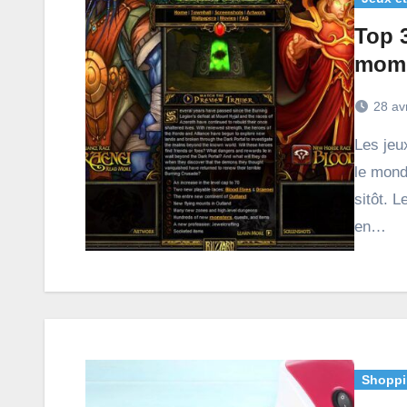
Top 
mom
28 av
Les jeux vidéo connaissent un énorme engouement dans
le mond
sitôt. 
en…
Shoppi