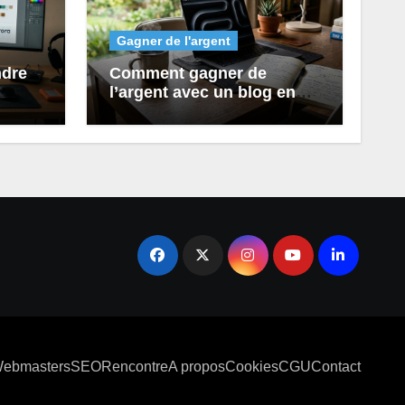
Gagner de l'argent
ndre
Comment gagner de
l’argent avec un blog en
a
2026 (étape par étape)
ebmasters
SEO
Rencontre
A propos
Cookies
CGU
Contact