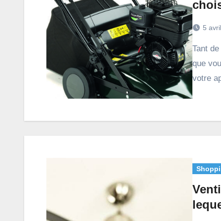
chois
5 avri
Tant de modèles de scarificateurs existent en ce moment
que vou
votre ap
Shoppi
Venti
leque