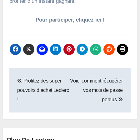
profiter d’un instant gagnant.
Pour participer, cliquez ici !
Navigation
Profitez des super
Voici comment récupérer
de
pouvoirs d’achat Leclerc
vos mots de passe
l’article
!
perdus
Plus De Lecture