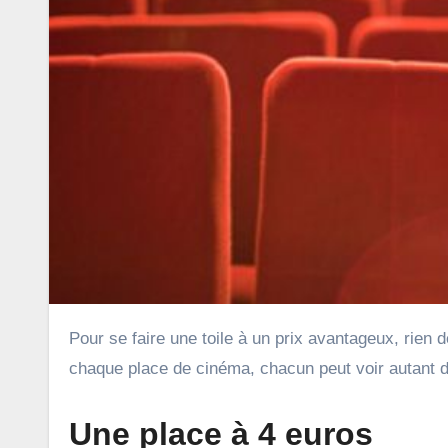
Pour se faire une toile à un prix avantageux, rien de tel que d’attendre la fête du cinéma. Avec un tarif unique pour
chaque place de cinéma, chacun peut voir autant de
Une place à 4 euros