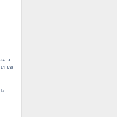
ute la
 14 ans
 la