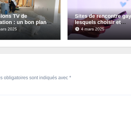
ions TV de
Sites de rencontre gay
ation : un bon plan
lesquels choisir et
rénover sans se
pourquoi ?
ars 2025
4 mars 2025
 obligatoires sont indiqués avec
*