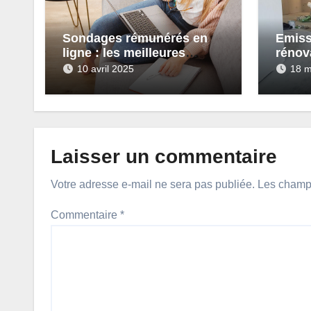
Sondages rémunérés en
Emiss
ligne : les meilleures
rénov
plateformes à tester en
pour 
10 avril 2025
18 m
2025
ruiner
Laisser un commentaire
Votre adresse e-mail ne sera pas publiée.
Les champs
Commentaire
*