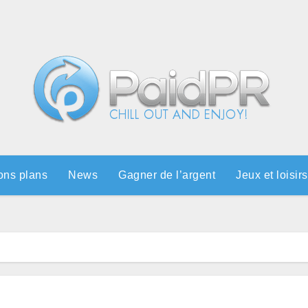
ons plans
News
Gagner de l’argent
Jeux et loisirs