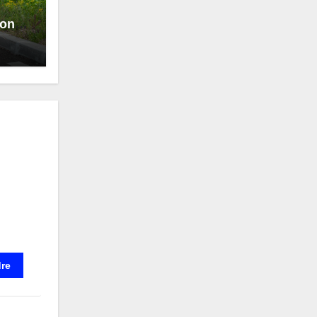
ion
sur
re