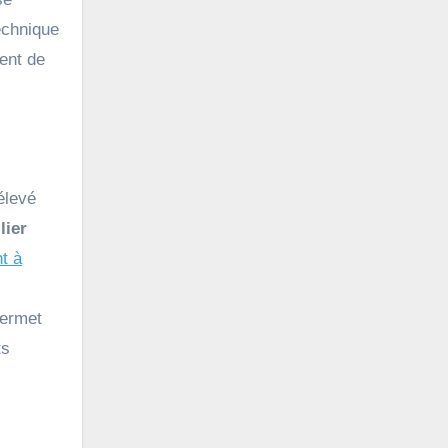
echnique
ent de
élevé
lier
t à
permet
ts