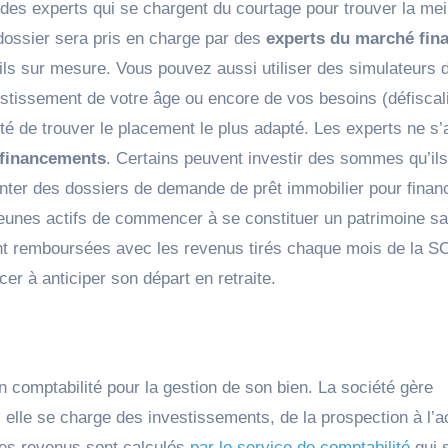
te des experts qui se chargent du courtage pour trouver la mei
dossier sera pris en charge par des
experts du marché fina
ls sur mesure. Vous pouvez aussi utiliser des simulateurs
estissement de votre âge ou encore de vos besoins (défiscali
é de trouver le placement le plus adapté. Les experts ne s’a
 financements
. Certains peuvent investir des sommes qu’ils
nter des dossiers de demande de prêt immobilier pour finan
jeunes actifs de commencer à se constituer un patrimoine s
sont remboursées avec les revenus tirés chaque mois de la S
er à anticiper son départ en retraite.
n comptabilité pour la gestion de son bien. La société gère
 elle se charge des investissements, de la prospection à l’a
Les revenus sont calculés
par le service de comptabilité
qui 