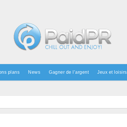
ons plans
News
Gagner de l’argent
Jeux et loisirs