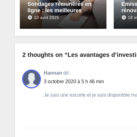
Sondages rémunérés en
Emiss
ligne : les meilleures
rénov
plateformes à tester en
pour 
10 avril 2025
18 m
2025
ruiner
2 thoughts on “Les avantages d’invest
Hannan
dit :
3 octobre 2020 à 5 h 46 min
Je suis une escorte et je suis disponible 