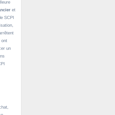
lleure
ncier
et
 de SCPI
sation,
rrêtent
 ont
cer un
ans
CPI
chat,
se