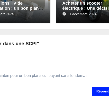
ions TV de
Acheter un scooter
ation : un bon plan
électrique : Une décis
rénover sans se
qui vous fera gagner 
ars 2025
21 décembre 2024
tous les plans
ir dans une SCPI”
mainten pour un bon plans cul payant sans lendemain
Répond