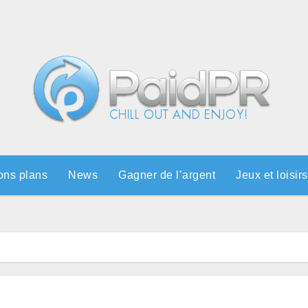
ons plans
News
Gagner de l’argent
Jeux et loisirs