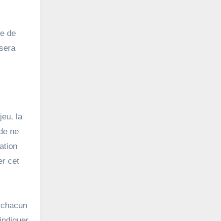
re de
 sera
jeu, la
 de ne
ation
er cet
e chacun
indiquer