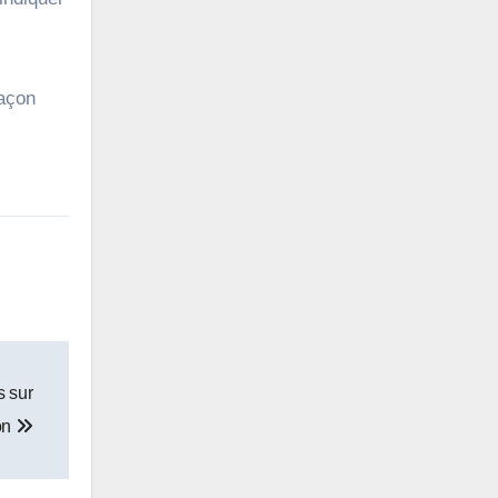
façon
s sur
on