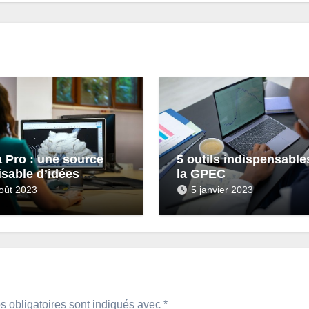
 Pro : une source
5 outils indispensable
isable d’idées
la GPEC
les
oût 2023
5 janvier 2023
 obligatoires sont indiqués avec
*