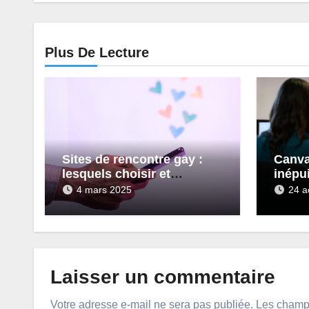
Plus De Lecture
Sites de rencontre gay :
Canva
lesquels choisir et
inépu
pourquoi ?
visuel
4 mars 2025
24 a
Laisser un commentaire
Votre adresse e-mail ne sera pas publiée.
Les champs