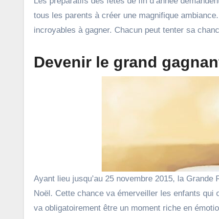
Les préparatifs des fêtes de fin d’année demandent une grande organisation donc la Grande Récré a décidé d’aider
tous les parents à créer une magnifique ambiance.
incroyables à gagner. Chacun peut tenter sa chanc
Devenir le grand gagnant
Ayant lieu jusqu’au 25 novembre 2015, la Grande R
Noël. Cette chance va émerveiller les enfants qui
va obligatoirement être un moment riche en émotion