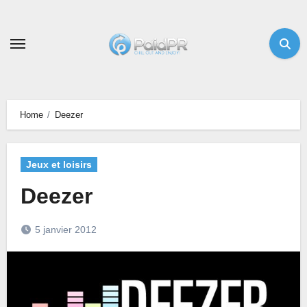
Skip
to
content
Home
Deezer
Jeux et loisirs
Deezer
5 janvier 2012