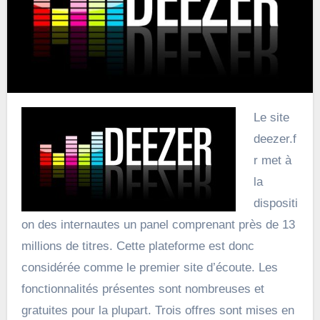
Le site
deezer.f
r met à
la
dispositi
on des internautes un panel comprenant près de 13
millions de titres. Cette plateforme est donc
considérée comme le premier site d’écoute. Les
fonctionnalités présentes sont nombreuses et
gratuites pour la plupart. Trois offres sont mises en