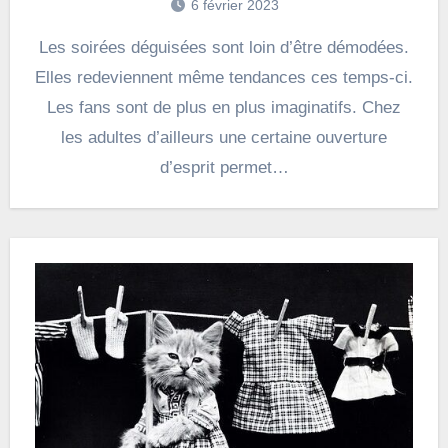
6 février 2023
Les soirées déguisées sont loin d’être démodées.
Elles redeviennent même tendances ces temps-ci.
Les fans sont de plus en plus imaginatifs. Chez
les adultes d’ailleurs une certaine ouverture
d’esprit permet…